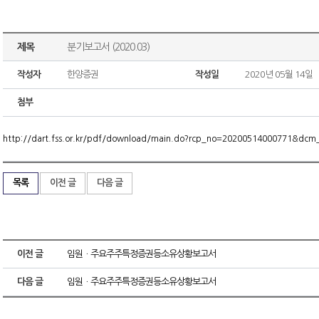
제목
분기보고서 (2020.03)
작성자
한양증권
작성일
2020년 05월 14일
첨부
http://dart.fss.or.kr/pdf/download/main.do?rcp_no=20200514000771&dc
목록
이전 글
다음 글
이전 글
임원ㆍ주요주주특정증권등소유상황보고서
다음 글
임원ㆍ주요주주특정증권등소유상황보고서