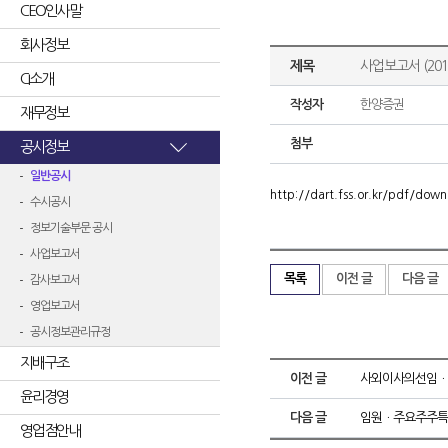
CEO인사말
회사정보
제목
사업보고서 (2019
CI소개
작성자
한양증권
재무정보
첨부
공시정보
일반공시
http://dart.fss.or.kr/pdf/d
수시공시
정보기술부문 공시
사업보고서
목록
이전 글
다음 글
감사보고서
영업보고서
공시정보관리규정
지배구조
이전 글
사외이사의선임ㆍ
윤리경영
다음 글
임원ㆍ주요주주특
영업점안내