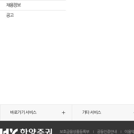
채용정보
공고
바로가기 서비스
기타 서비스
보호금융상품등록부
공동인증안내
이용