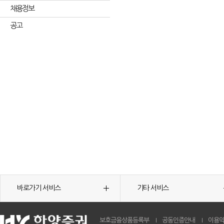
채용정보
공고
바로가기 서비스
기타 서비스
보호금융상품등록부
공동인증안내
이용