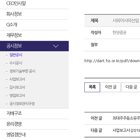
CEO인사말
회사정보
제목
사외이사의선임
CI소개
작성자
한양증권
재무정보
첨부
공시정보
일반공시
http://dart.fss.or.kr/pdf/d
수시공시
정보기술부문 공시
사업보고서
목록
이전 글
다음 글
감사보고서
영업보고서
공시정보관리규정
지배구조
이전 글
최대주주등소유주
윤리경영
다음 글
사업보고서 (2019.
영업점안내