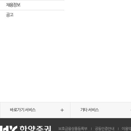
채용정보
공고
바로가기 서비스
기타 서비스
보호금융상품등록부
공동인증안내
이용