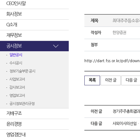
CEO인사말
회사정보
제목
최대주주등소유
CI소개
작성자
한양증권
재무정보
첨부
공시정보
일반공시
http://dart.fss.or.kr/pdf/d
수시공시
정보기술부문 공시
사업보고서
목록
이전 글
다음 글
감사보고서
영업보고서
공시정보관리규정
이전 글
정기주주총회결과
지배구조
윤리경영
다음 글
사외이사의선임ㆍ
영업점안내