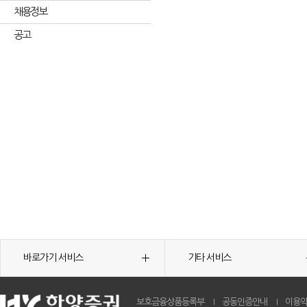
채용정보
공고
바로가기 서비스
기타 서비스
보호금융상품등록부
공동인증안내
이용