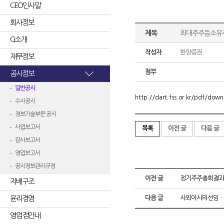
CEO인사말
회사정보
제목
최대주주등소유
CI소개
작성자
한양증권
재무정보
첨부
공시정보
일반공시
http://dart.fss.or.kr/pdf/d
수시공시
정보기술부문 공시
사업보고서
목록
이전 글
다음 글
감사보고서
영업보고서
공시정보관리규정
이전 글
정기주주총회결과
지배구조
윤리경영
다음 글
사외이사의선임ㆍ
영업점안내