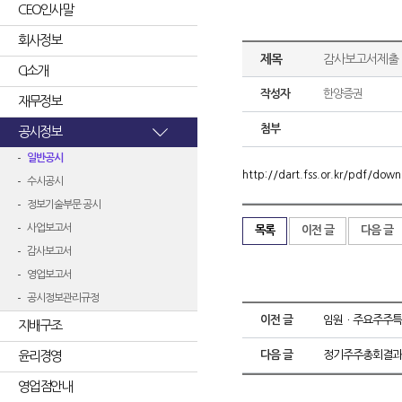
CEO인사말
회사정보
제목
감사보고서제출
CI소개
작성자
한양증권
재무정보
첨부
공시정보
일반공시
http://dart.fss.or.kr/pdf/d
수시공시
정보기술부문 공시
사업보고서
목록
이전 글
다음 글
감사보고서
영업보고서
공시정보관리규정
이전 글
임원ㆍ주요주주특
지배구조
윤리경영
다음 글
정기주주총회결과
영업점안내