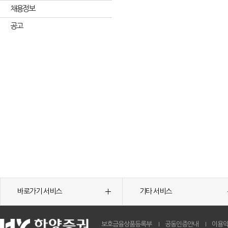
채용정보
공고
바로가기 서비스
기타 서비스
보호금융상품등록부
공동인증안내
이용