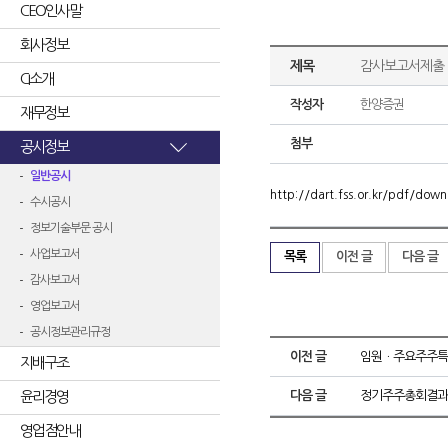
CEO인사말
회사정보
제목
감사보고서제출
CI소개
작성자
한양증권
재무정보
첨부
공시정보
일반공시
http://dart.fss.or.kr/pdf/d
수시공시
정보기술부문 공시
사업보고서
목록
이전 글
다음 글
감사보고서
영업보고서
공시정보관리규정
이전 글
임원ㆍ주요주주특
지배구조
윤리경영
다음 글
정기주주총회결과
영업점안내