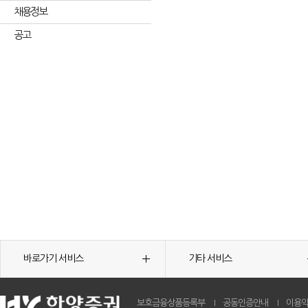
채용정보
공고
바로가기 서비스
기타 서비스
보호금융상품등록부
공동인증안내
이용