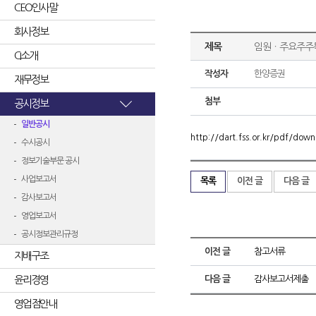
CEO인사말
회사정보
제목
임원ㆍ주요주주
CI소개
작성자
한양증권
재무정보
첨부
공시정보
일반공시
http://dart.fss.or.kr/pdf/d
수시공시
정보기술부문 공시
사업보고서
목록
이전 글
다음 글
감사보고서
영업보고서
공시정보관리규정
이전 글
참고서류
지배구조
윤리경영
다음 글
감사보고서제출
영업점안내