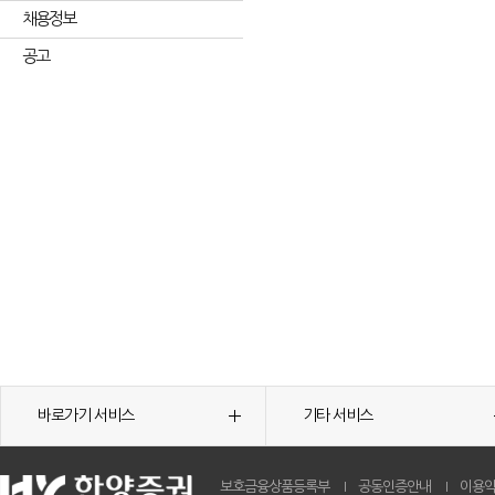
채용정보
공고
바로가기 서비스
기타 서비스
보호금융상품등록부
공동인증안내
이용