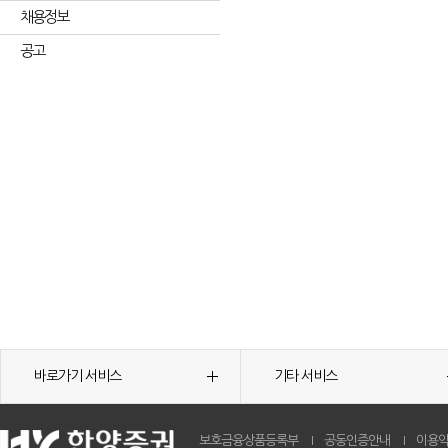
채용정보
공고
바로가기 서비스
기타 서비스
보호금융상품등록부
공동인증안내
이용