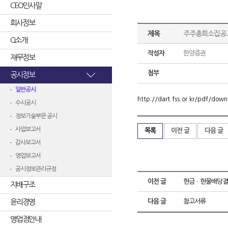
CEO인사말
회사정보
제목
주주총회소집공
CI소개
작성자
한양증권
재무정보
첨부
공시정보
일반공시
http://dart.fss.or.kr/pdf/d
수시공시
정보기술부문 공시
사업보고서
목록
이전 글
다음 글
감사보고서
영업보고서
공시정보관리규정
이전 글
현금ㆍ현물배당결
지배구조
윤리경영
다음 글
참고서류
영업점안내