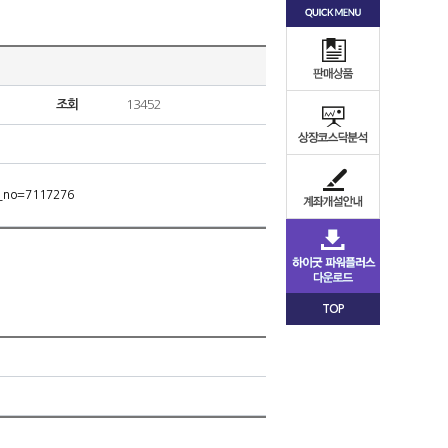
조회
13452
m_no=7117276
TOP