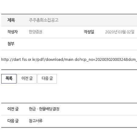
제목
주주총회소집공고
작성자
한양증권
작성일
2020년 03월 02일
첨부
http://dart.fss.or.kr/pdf/download/main.do?rcp_no=20200302000324&dc
목록
이전 글
다음 글
이전 글
현금ㆍ현물배당결정
다음 글
참고서류