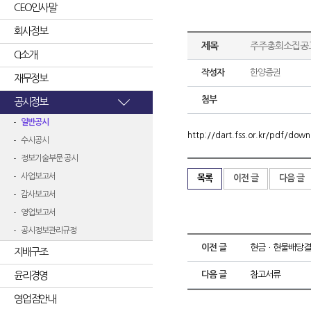
CEO인사말
회사정보
제목
주주총회소집공
CI소개
작성자
한양증권
재무정보
첨부
공시정보
일반공시
http://dart.fss.or.kr/pdf/d
수시공시
정보기술부문 공시
사업보고서
목록
이전 글
다음 글
감사보고서
영업보고서
공시정보관리규정
이전 글
현금ㆍ현물배당결
지배구조
윤리경영
다음 글
참고서류
영업점안내