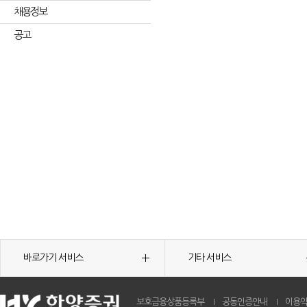
채용정보
공고
바로가기 서비스
기타 서비스
보호금융상품등록부
공동인증안내
이용