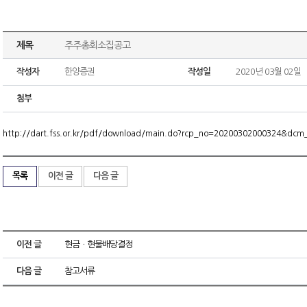
제목
주주총회소집공고
작성자
한양증권
작성일
2020년 03월 02일
첨부
http://dart.fss.or.kr/pdf/download/main.do?rcp_no=20200302000324&dc
목록
이전 글
다음 글
이전 글
현금ㆍ현물배당결정
다음 글
참고서류