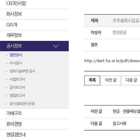
CEO인사말
회사정보
제목
주주총회소집공
CI소개
작성자
한양증권
재무정보
첨부
공시정보
일반공시
http://dart.fss.or.kr/pdf/d
수시공시
정보기술부문 공시
사업보고서
목록
이전 글
다음 글
감사보고서
영업보고서
공시정보관리규정
이전 글
현금ㆍ현물배당결
지배구조
윤리경영
다음 글
참고서류
영업점안내