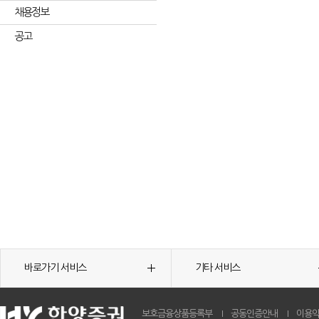
채용정보
공고
바로가기 서비스
기타 서비스
보호금융상품등록부
공동인증안내
이용