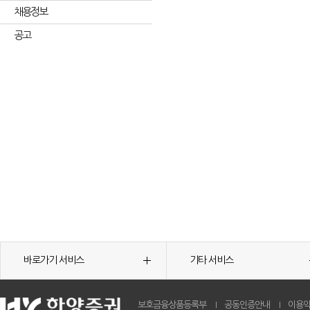
채용정보
공고
바로가기 서비스
기타 서비스
보호금융상품등록부
공동인증안내
이용