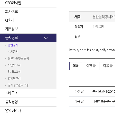
CEO인사말
회사정보
제목
결산실적공시예고
CI소개
작성자
한양증권
재무정보
첨부
공시정보
일반공시
http://dart.fss.or.kr/pdf/d
수시공시
정보기술부문 공시
사업보고서
목록
이전 글
다음 글
감사보고서
영업보고서
공시정보관리규정
이전 글
분기보고서 (2019.
지배구조
윤리경영
다음 글
매출액또는손익구
영업점안내