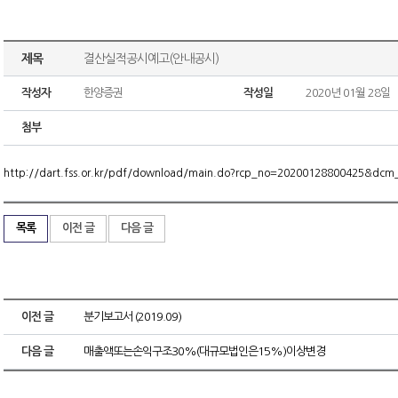
제목
결산실적공시예고(안내공시)
작성자
한양증권
작성일
2020년 01월 28일
첨부
http://dart.fss.or.kr/pdf/download/main.do?rcp_no=20200128800425&dc
목록
이전 글
다음 글
이전 글
분기보고서 (2019.09)
다음 글
매출액또는손익구조30%(대규모법인은15%)이상변경