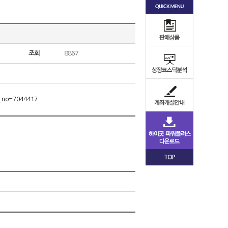
조회
8867
m_no=7044417
TOP