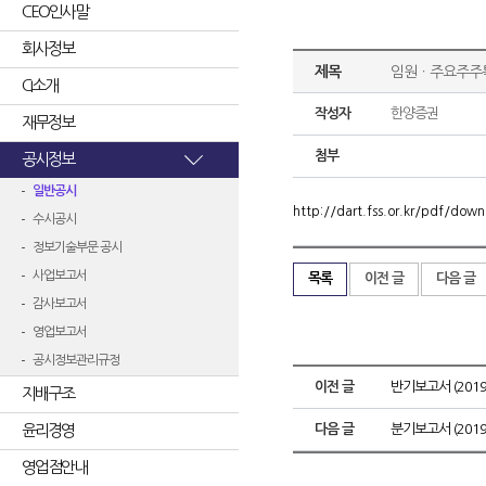
CEO인사말
회사정보
제목
임원ㆍ주요주주
CI소개
작성자
한양증권
재무정보
첨부
공시정보
일반공시
http://dart.fss.or.kr/pdf/d
수시공시
정보기술부문 공시
사업보고서
목록
이전 글
다음 글
감사보고서
영업보고서
공시정보관리규정
이전 글
반기보고서 (2019.
지배구조
윤리경영
다음 글
분기보고서 (2019.
영업점안내