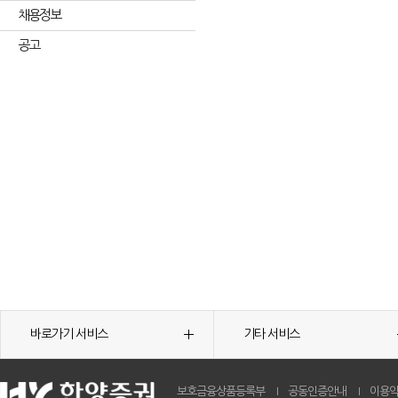
채용정보
공고
바로가기 서비스
기타 서비스
보호금융상품등록부
공동인증안내
이용