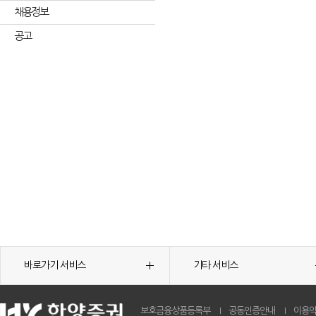
채용정보
공고
바로가기 서비스
기타 서비스
보호금융상품등록부
공동인증안내
이용