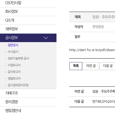
CEO인사말
회사정보
제목
임원ㆍ주요주주
CI소개
작성자
한양증권
재무정보
첨부
공시정보
일반공시
http://dart.fss.or.kr/pdf/d
수시공시
정보기술부문 공시
사업보고서
목록
이전 글
다음 글
감사보고서
영업보고서
공시정보관리규정
이전 글
임원ㆍ주요주주특
지배구조
윤리경영
다음 글
반기보고서 (2019.
영업점안내