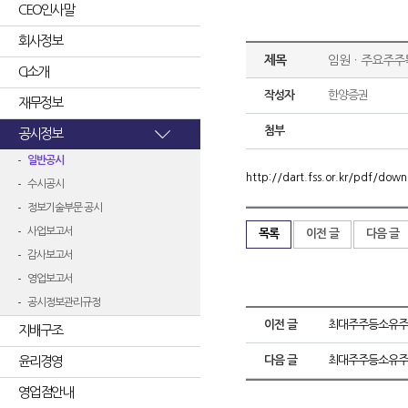
CEO인사말
회사정보
제목
임원ㆍ주요주주
CI소개
작성자
한양증권
재무정보
첨부
공시정보
일반공시
http://dart.fss.or.kr/pdf/d
수시공시
정보기술부문 공시
사업보고서
목록
이전 글
다음 글
감사보고서
영업보고서
공시정보관리규정
이전 글
최대주주등소유주
지배구조
윤리경영
다음 글
최대주주등소유주
영업점안내