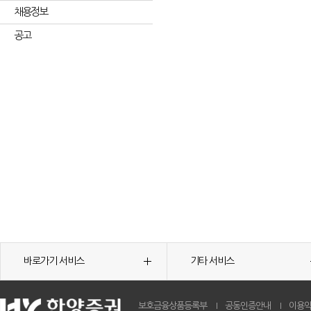
채용정보
공고
바로가기 서비스
기타 서비스
보호금융상품등록부
공동인증안내
이용