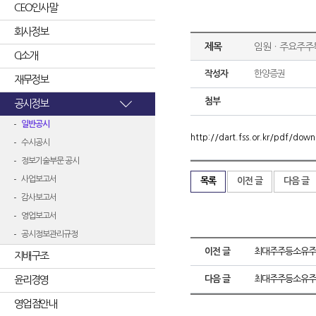
CEO인사말
회사정보
제목
임원ㆍ주요주주
CI소개
작성자
한양증권
재무정보
첨부
공시정보
일반공시
http://dart.fss.or.kr/pdf/d
수시공시
정보기술부문 공시
사업보고서
목록
이전 글
다음 글
감사보고서
영업보고서
공시정보관리규정
이전 글
최대주주등소유주
지배구조
윤리경영
다음 글
최대주주등소유주
영업점안내