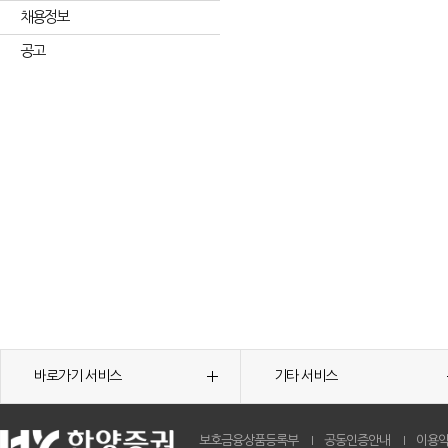
채용정보
공고
바로가기 서비스
기타 서비스
보호금융상품등록부
공동인증안내
이용