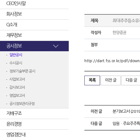
CEO인사말
회사정보
제목
최대주주등소유
CI소개
작성자
한양증권
재무정보
첨부
공시정보
일반공시
http://dart.fss.or.kr/pdf/d
수시공시
정보기술부문 공시
사업보고서
목록
이전 글
다음 글
감사보고서
영업보고서
공시정보관리규정
이전 글
분기보고서 (2019.
지배구조
윤리경영
다음 글
임원ㆍ주요주주특
영업점안내