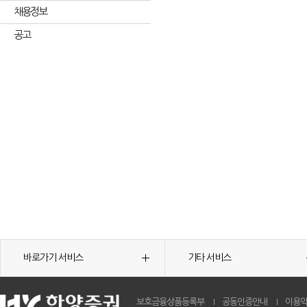
채용정보
공고
바로가기 서비스
기타 서비스
보호금융상품등록부
공동인증안내
이용