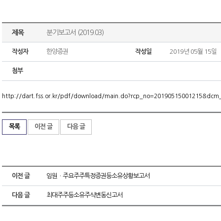
제목
분기보고서 (2019.03)
작성자
한양증권
작성일
2019년 05월 15일
첨부
http://dart.fss.or.kr/pdf/download/main.do?rcp_no=20190515001215&dc
목록
이전 글
다음 글
이전 글
임원ㆍ주요주주특정증권등소유상황보고서
다음 글
최대주주등소유주식변동신고서