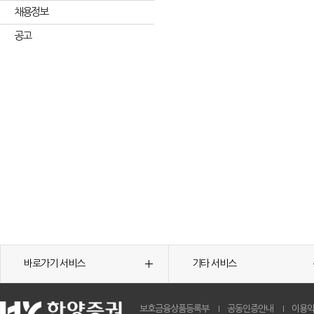
채용정보
공고
바로가기 서비스
기타 서비스
보호금융상품등록부
공동인증안내
이용