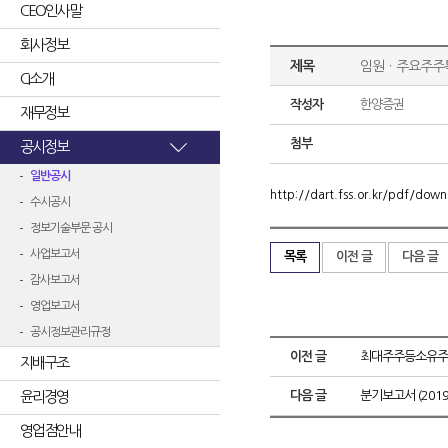
CEO인사말
회사정보
제목
임원ㆍ주요주주
CI소개
작성자
한양증권
재무정보
첨부
공시정보
일반공시
http://dart.fss.or.kr/pdf/d
수시공시
정보기술부문 공시
사업보고서
목록
이전 글
다음 글
감사보고서
영업보고서
공시정보관리규정
이전 글
최대주주등소유주
지배구조
윤리경영
다음 글
분기보고서 (2019.
영업점안내