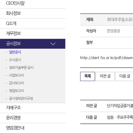
CEO인사말
회사정보
제목
최대주주등소유
CI소개
작성자
한양증권
재무정보
첨부
공시정보
일반공시
http://dart.fss.or.kr/pdf/d
수시공시
정보기술부문 공시
사업보고서
목록
이전 글
다음 글
감사보고서
영업보고서
공시정보관리규정
이전 글
단기차입금증가결
지배구조
윤리경영
다음 글
임원ㆍ주요주주특
영업점안내