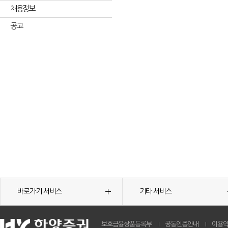
채용정보
공고
바로가기 서비스
기타 서비스
보호금융상품등록부
공동인증안내
이용