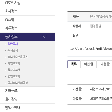
CEO인사말
회사정보
제목
단기차입금증가
CI소개
작성자
한양증권
재무정보
첨부
공시정보
일반공시
http://dart.fss.or.kr/pdf/d
수시공시
정보기술부문 공시
사업보고서
목록
이전 글
다음 글
감사보고서
영업보고서
공시정보관리규정
이전 글
사업보고서 (2018.
지배구조
윤리경영
다음 글
최대주주등소유주
영업점안내