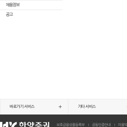
채용정보
공고
바로가기 서비스
기타 서비스
보호금융상품등록부
공동인증안내
이용