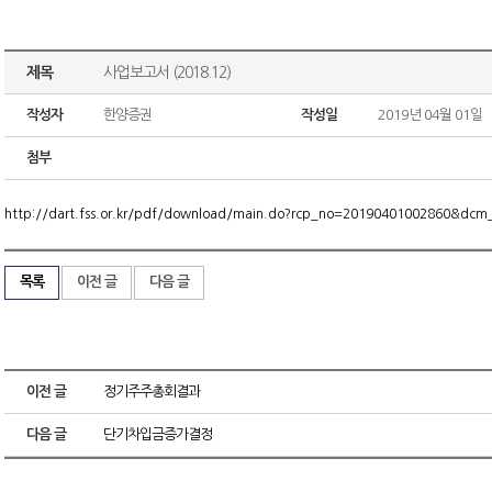
제목
사업보고서 (2018.12)
작성자
한양증권
작성일
2019년 04월 01일
첨부
http://dart.fss.or.kr/pdf/download/main.do?rcp_no=20190401002860&dc
목록
이전 글
다음 글
이전 글
정기주주총회결과
다음 글
단기차입금증가결정