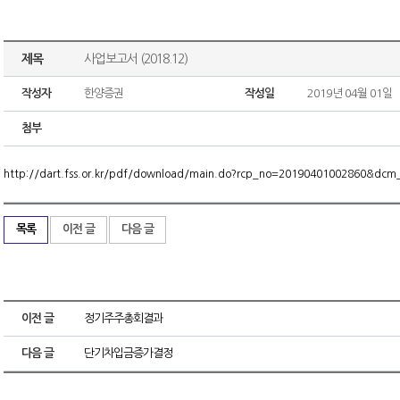
제목
사업보고서 (2018.12)
작성자
한양증권
작성일
2019년 04월 01일
첨부
http://dart.fss.or.kr/pdf/download/main.do?rcp_no=20190401002860&dc
목록
이전 글
다음 글
이전 글
정기주주총회결과
다음 글
단기차입금증가결정