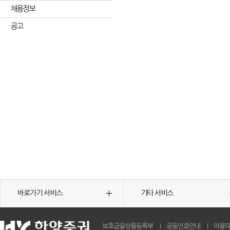
채용정보
공고
바로가기 서비스
기타 서비스
보호금융상품등록부
공동인증안내
이용