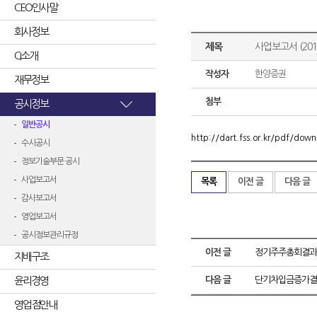
CEO인사말
회사정보
제목
사업보고서 (2018
CI소개
작성자
한양증권
재무정보
첨부
공시정보
일반공시
http://dart.fss.or.kr/pdf/d
수시공시
정보기술부문 공시
사업보고서
목록
이전 글
다음 글
감사보고서
영업보고서
공시정보관리규정
이전 글
정기주주총회결과
지배구조
윤리경영
다음 글
단기차입금증가결
영업점안내