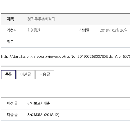
제목
정기주주총회결과
작성자
한양증권
작성일
2019년 03월 26일
첨부
http://dart.fss.or.kr/report/viewer.do?rcpNo=20190326800785&dcmNo=6
목록
이전 글
다음 글
이전 글
감사보고서제출
다음 글
사업보고서 (2018.12)