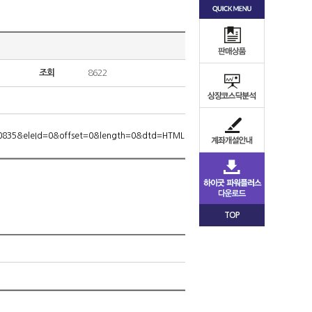
조회
8622
570835&eleId=0&offset=0&length=0&dtd=HTML
TOP