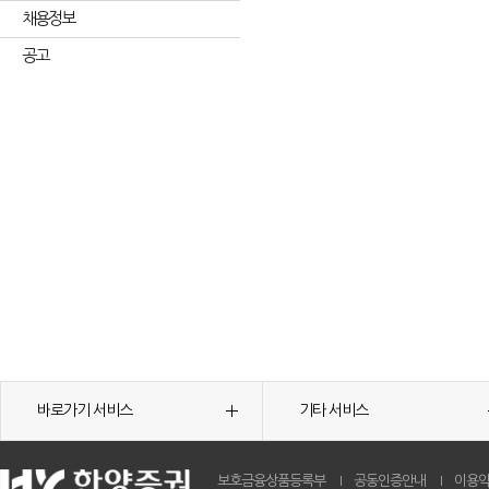
채용정보
공고
바로가기 서비스
기타 서비스
보호금융상품등록부
공동인증안내
이용