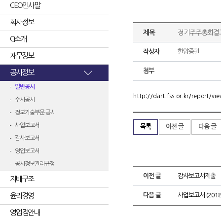
CEO인사말
회사정보
제목
정기주주총회결
CI소개
작성자
한양증권
재무정보
첨부
공시정보
일반공시
http://dart.fss.or.kr/repor
수시공시
정보기술부문 공시
사업보고서
목록
이전 글
다음 글
감사보고서
영업보고서
공시정보관리규정
이전 글
감사보고서제출
지배구조
윤리경영
다음 글
사업보고서 (2018.
영업점안내