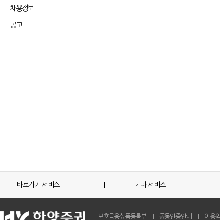
채용정보
공고
바로가기 서비스
기타 서비스
보호금융상품등록부
공동인증안내
이용