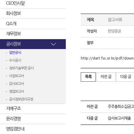
CEO인사말
회사정보
제목
참고서류
CI소개
작성자
한양증권
재무정보
첨부
공시정보
일반공시
http://dart.fss.or.kr/pdf/d
수시공시
정보기술부문 공시
사업보고서
목록
이전 글
다음 글
감사보고서
영업보고서
공시정보관리규정
이전 글
주주총회소집공고
지배구조
윤리경영
다음 글
감사보고서제출
영업점안내