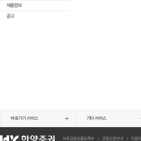
채용정보
공고
바로가기 서비스
기타 서비스
보호금융상품등록부
공동인증안내
이용