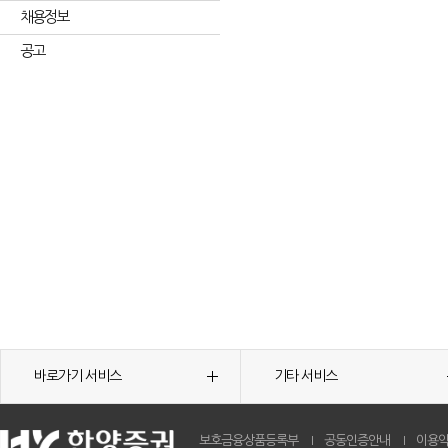
채용정보
공고
바로가기 서비스
기타 서비스
보호금융상품등록부
공동인증안내
이용