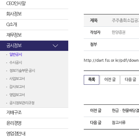
CEO인사말
회사정보
제목
주주총회소집공
CI소개
작성자
한양증권
재무정보
첨부
공시정보
일반공시
http://dart.fss.or.kr/pdf/d
수시공시
정보기술부문 공시
사업보고서
목록
이전 글
다음 글
감사보고서
영업보고서
공시정보관리규정
이전 글
현금ㆍ현물배당결
지배구조
윤리경영
다음 글
참고서류
영업점안내