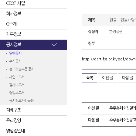
CEO인사말
회사정보
제목
현금ㆍ현물배당
CI소개
작성자
한양증권
재무정보
첨부
공시정보
일반공시
http://dart.fss.or.kr/pdf/d
수시공시
정보기술부문 공시
사업보고서
목록
이전 글
다음 글
감사보고서
영업보고서
공시정보관리규정
이전 글
주주총회소집결의
지배구조
윤리경영
다음 글
주주총회소집공고
영업점안내