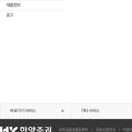
채용정보
공고
바로가기 서비스
기타 서비스
보호금융상품등록부
공동인증안내
이용