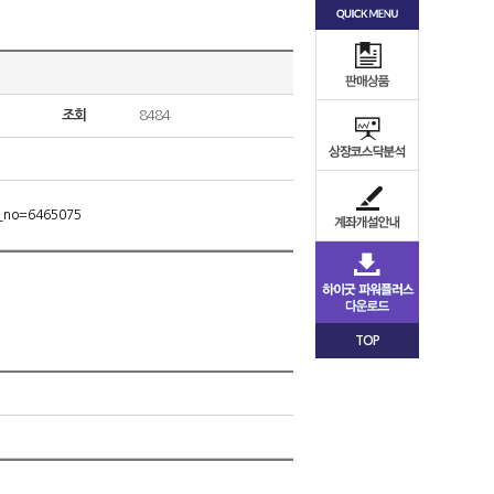
조회
8484
m_no=6465075
TOP