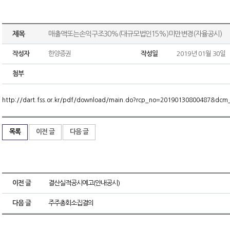
제목
매출액또는손익구조30%(대규모법인15%)미만변경(자율공시)
작성자
한양증권
작성일
2019년 01월 30일
첨부
http://dart.fss.or.kr/pdf/download/main.do?rcp_no=20190130800487&dc
목록
이전 글
다음 글
이전 글
결산실적공시예고(안내공시)
다음 글
주주총회소집결의