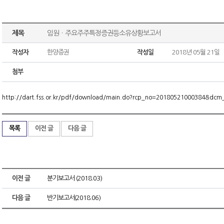
제목
임원ㆍ주요주주특정증권등소유상황보고서
작성자
한양증권
작성일
2018년 05월 21일
첨부
http://dart.fss.or.kr/pdf/download/main.do?rcp_no=20180521000384&dc
목록
이전 글
다음 글
이전 글
분기보고서 (2018.03)
다음 글
반기보고서(2018.06)