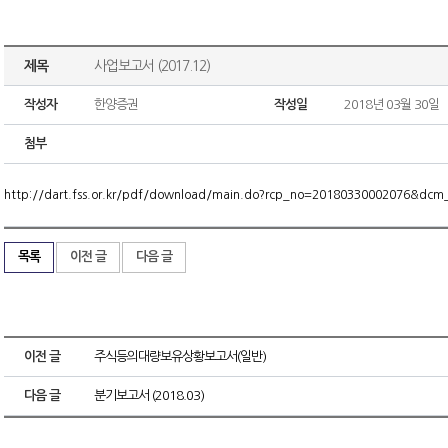
제목
사업보고서 (2017.12)
작성자
한양증권
작성일
2018년 03월 30일
첨부
http://dart.fss.or.kr/pdf/download/main.do?rcp_no=20180330002076&dc
목록
이전 글
다음 글
이전 글
주식등의대량보유상황보고서(일반)
다음 글
분기보고서 (2018.03)