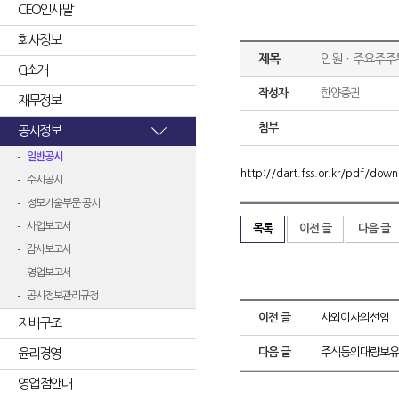
CEO인사말
회사정보
제목
임원ㆍ주요주주
CI소개
작성자
한양증권
재무정보
첨부
공시정보
일반공시
http://dart.fss.or.kr/pdf/d
수시공시
정보기술부문 공시
사업보고서
목록
이전 글
다음 글
감사보고서
영업보고서
공시정보관리규정
이전 글
사외이사의선임ㆍ
지배구조
윤리경영
다음 글
주식등의대량보유
영업점안내