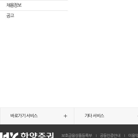
채용정보
공고
바로가기 서비스
기타 서비스
보호금융상품등록부
공동인증안내
이용