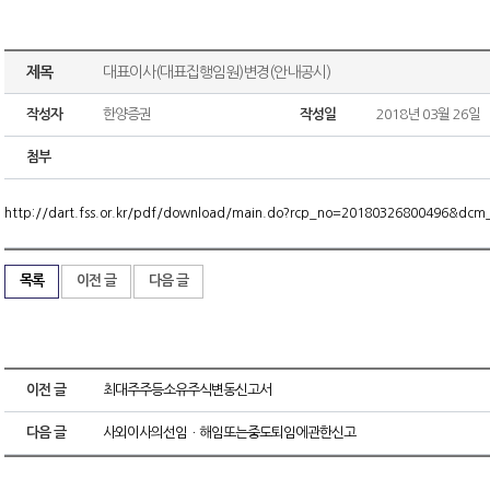
제목
대표이사(대표집행임원)변경(안내공시)
작성자
한양증권
작성일
2018년 03월 26일
첨부
http://dart.fss.or.kr/pdf/download/main.do?rcp_no=20180326800496&dc
목록
이전 글
다음 글
이전 글
최대주주등소유주식변동신고서
다음 글
사외이사의선임ㆍ해임또는중도퇴임에관한신고