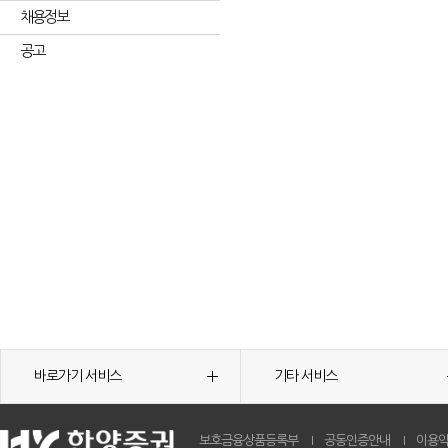
채용정보
공고
바로가기 서비스
기타 서비스
보호금융상품등록부
공동인증안내
이용