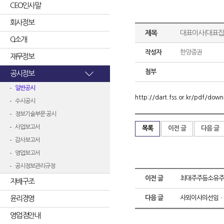
CEO인사말
회사정보
제목
대표이사(대표집
CI소개
작성자
한양증권
재무정보
첨부
공시정보
일반공시
http://dart.fss.or.kr/pdf/d
수시공시
정보기술부문 공시
사업보고서
목록
이전 글
다음 글
감사보고서
영업보고서
공시정보관리규정
이전 글
최대주주등소유주
지배구조
윤리경영
다음 글
사외이사의선임ㆍ
영업점안내