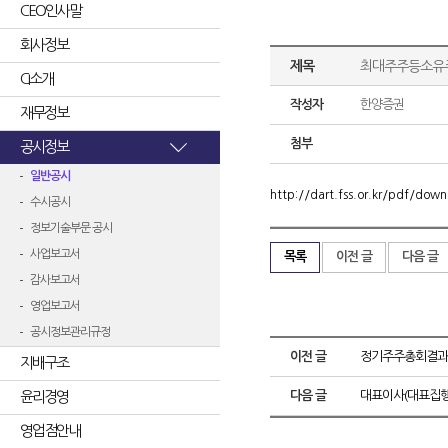
CEO인사말
회사정보
제목
최대주주등소유
CI소개
작성자
한양증권
재무정보
첨부
공시정보
일반공시
http://dart.fss.or.kr/pdf/d
수시공시
정보기술부문 공시
사업보고서
목록
이전 글
다음 글
감사보고서
영업보고서
공시정보관리규정
이전 글
정기주주총회결과
지배구조
윤리경영
다음 글
대표이사(대표집행
영업점안내