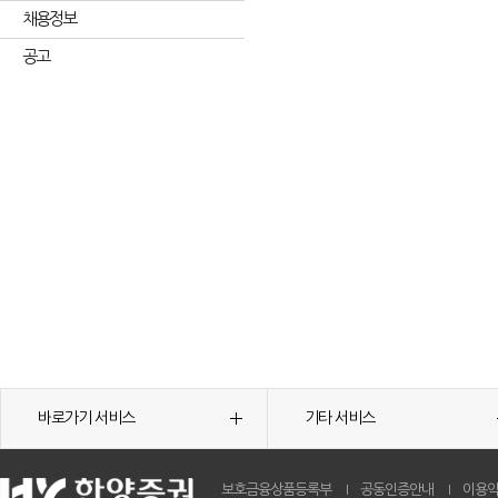
채용정보
공고
바로가기 서비스
기타 서비스
보호금융상품등록부
공동인증안내
이용