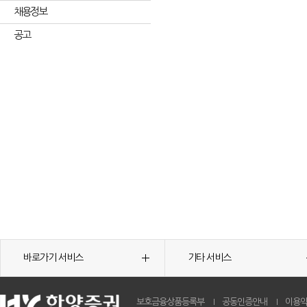
채용정보
공고
바로가기 서비스
기타 서비스
보호금융상품등록부
공동인증안내
이용