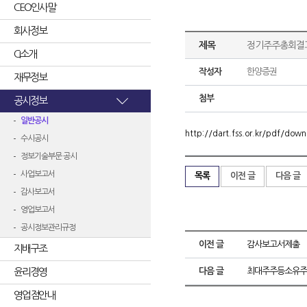
CEO인사말
회사정보
제목
정기주주총회결
CI소개
작성자
한양증권
재무정보
첨부
공시정보
일반공시
http://dart.fss.or.kr/pdf/d
수시공시
정보기술부문 공시
사업보고서
목록
이전 글
다음 글
감사보고서
영업보고서
공시정보관리규정
이전 글
감사보고서제출
지배구조
윤리경영
다음 글
최대주주등소유주
영업점안내