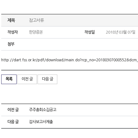
제목
참고서류
작성자
한양증권
작성일
2018년 03월 07일
첨부
http://dart.fss.or.kr/pdf/download/main.do?rcp_no=20180307000552&dc
목록
이전 글
다음 글
이전 글
주주총회소집공고
다음 글
감사보고서제출