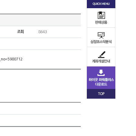
조회
8643
m_no=5980712
TOP