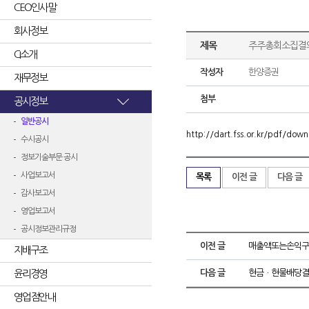
CEO인사말
회사정보
제목
주주총회소집결
CI소개
작성자
한양증권
재무정보
첨부
공시정보
일반공시
http://dart.fss.or.kr/pdf/d
수시공시
정보기술부문 공시
사업보고서
목록
이전 글
다음 글
감사보고서
영업보고서
공시정보관리규정
이전 글
매출액또는손익구
지배구조
윤리경영
다음 글
현금ㆍ현물배당결
영업점안내