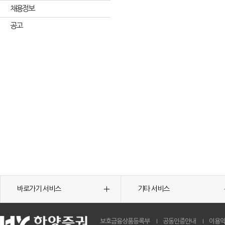
채용정보
공고
바로가기 서비스
기타 서비스
보호금융상품등록부
공동인증안내
이용