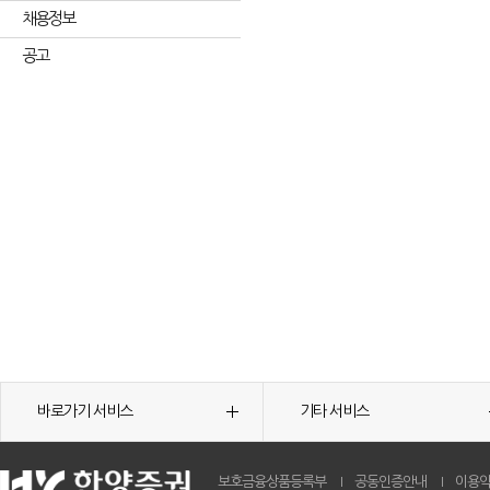
채용정보
공고
바로가기 서비스
기타 서비스
보호금융상품등록부
공동인증안내
이용