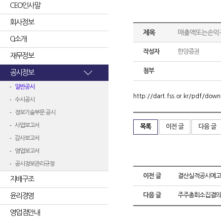
CEO인사말
회사정보
제목
매출액또는손익구
CI소개
작성자
한양증권
재무정보
첨부
공시정보
일반공시
http://dart.fss.or.kr/pdf/d
수시공시
정보기술부문 공시
사업보고서
목록
이전 글
다음 글
감사보고서
영업보고서
공시정보관리규정
이전 글
결산실적공시예고
지배구조
윤리경영
다음 글
주주총회소집결의
영업점안내