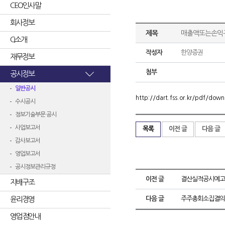
CEO인사말
회사정보
제목
매출액또는손익구
CI소개
작성자
한양증권
재무정보
첨부
공시정보
일반공시
http://dart.fss.or.kr/pdf/d
수시공시
정보기술부문 공시
사업보고서
목록
이전 글
다음 글
감사보고서
영업보고서
공시정보관리규정
이전 글
결산실적공시예고
지배구조
윤리경영
다음 글
주주총회소집결의
영업점안내