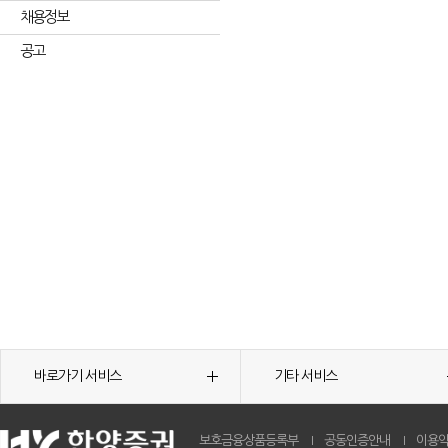
채용정보
공고
바로가기 서비스
기타 서비스
보호금융상품등록부
공동인증안내
이용