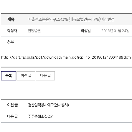
제목
매출액또는손익구조30%(대규모법인은15%)이상변경
작성자
한양증권
작성일
2018년 01월 24일
첨부
http://dart.fss.or.kr/pdf/download/main.do?rcp_no=20180124800418&dc
목록
이전 글
다음 글
이전 글
결산실적공시예고(안내공시)
다음 글
주주총회소집결의