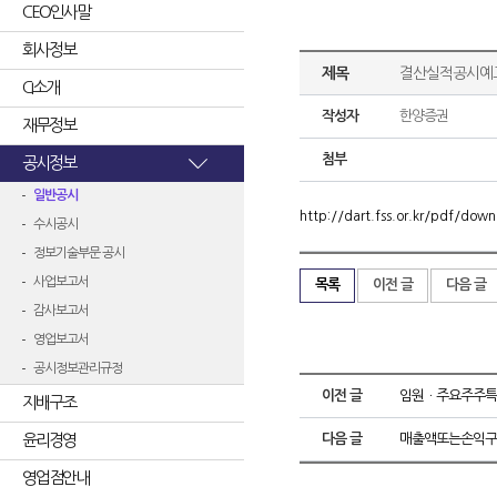
CEO인사말
회사정보
제목
결산실적공시예고
CI소개
작성자
한양증권
재무정보
첨부
공시정보
일반공시
http://dart.fss.or.kr/pdf/d
수시공시
정보기술부문 공시
사업보고서
목록
이전 글
다음 글
감사보고서
영업보고서
공시정보관리규정
이전 글
임원ㆍ주요주주특
지배구조
윤리경영
다음 글
매출액또는손익구
영업점안내