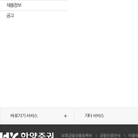
채용정보
공고
바로가기 서비스
기타 서비스
보호금융상품등록부
공동인증안내
이용