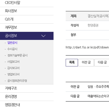
CEO인사말
회사정보
제목
결산실적공시예고
CI소개
작성자
한양증권
재무정보
첨부
공시정보
일반공시
http://dart.fss.or.kr/pdf/d
수시공시
정보기술부문 공시
사업보고서
목록
이전 글
다음 글
감사보고서
영업보고서
공시정보관리규정
이전 글
임원ㆍ주요주주특
지배구조
윤리경영
다음 글
매출액또는손익구
영업점안내