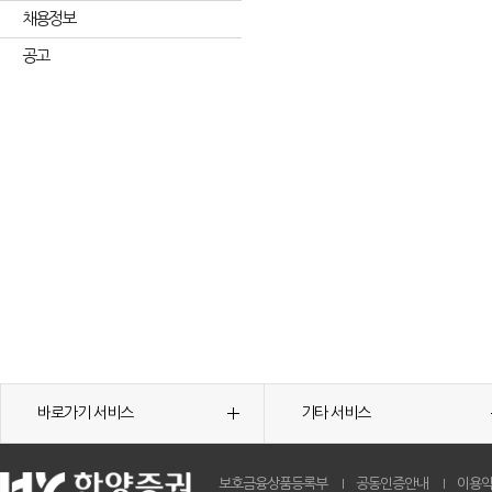
채용정보
공고
바로가기 서비스
기타 서비스
보호금융상품등록부
공동인증안내
이용