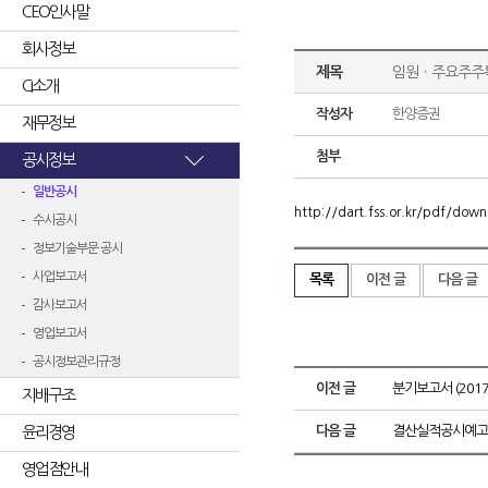
CEO인사말
회사정보
제목
임원ㆍ주요주주
CI소개
작성자
한양증권
재무정보
첨부
공시정보
일반공시
http://dart.fss.or.kr/pdf/d
수시공시
정보기술부문 공시
사업보고서
목록
이전 글
다음 글
감사보고서
영업보고서
공시정보관리규정
이전 글
분기보고서 (2017.
지배구조
윤리경영
다음 글
결산실적공시예고
영업점안내