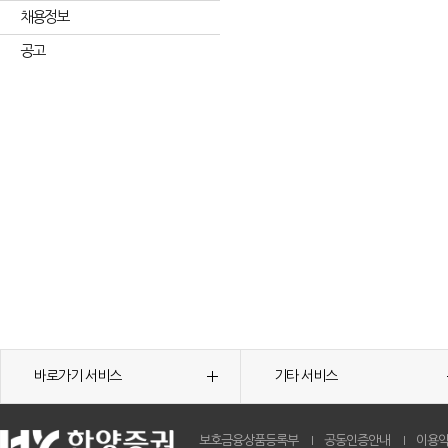
채용정보
공고
바로가기 서비스
기타 서비스
보호금융상품등록부
공동인증안내
이용