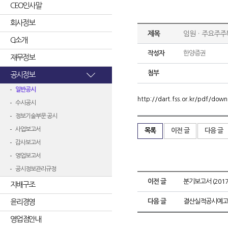
CEO인사말
회사정보
제목
임원ㆍ주요주주
CI소개
작성자
한양증권
재무정보
첨부
공시정보
일반공시
http://dart.fss.or.kr/pdf/d
수시공시
정보기술부문 공시
사업보고서
목록
이전 글
다음 글
감사보고서
영업보고서
공시정보관리규정
이전 글
분기보고서 (2017.
지배구조
윤리경영
다음 글
결산실적공시예고
영업점안내