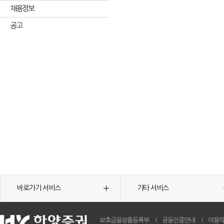
채용정보
공고
바로가기 서비스
기타 서비스
보호금융상품등록부
공동인증안내
이용